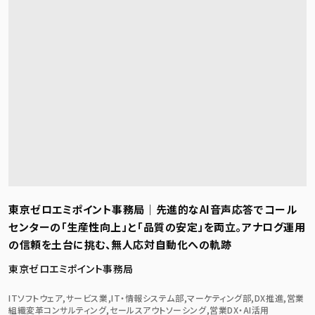
東京ゼロエミポイント事務局｜先進的なAI音声応答でコール
センターの「生産性向上」と「品質の安定」を両立。アナログ運用
の信頼を土台に挑む、無人応対自動化への軌跡
東京ゼロエミポイント事務局
ITソフトウェア,サービス業,IT・情報システム部,マーケティング部,DX推進,営業
組織変革コンサルティング,セールスアウトソーシング,営業DX・AI活用