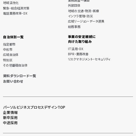
業務調査〜構築
地域活性化
外郭団体
緊急・総合経済対策
地域の交通・物流・医療
電話業務改革・DX
インフラ管理・防災
広域リージョン・データ連携
総務事務
事業の安定継続に
自治体別一覧
向けた取り組み
指定都市
IT活用・DX
中核市
BPR・業務改善
広域自治体
リスクマネジメント・セキュリティ
特別区
その他基礎自治体
資料ダウンロード一覧
お問い合わせ
パーソルビジネスプロセスデザインTOP
企業情報
新卒採用
中途採用