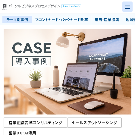
テーマ別事例
フロントヤード・バックヤード改革
雇用・産業振興
地域
トップページ
テーマ別事例
サービス別事例
自治体規模別
導入事例
事業の安定継続に向けた取り組み
営業組織変革コンサルティング
セールスアウトソーシング
営業DX・AI活用
お問い合わせ