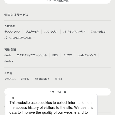
グループ会社一覧
個人向けサービス
人材派遣
テンプスタッフ
ジョブチェキ
ファンタブル
フレキシブルキャリア
Chall-edge
パーソルクロステクノロジー
転職・就職
doda
エグゼクティブエージェント
BRS
ミイダス
dodaチャレンジ
doda X
その他
シェアフル
ミラトレ
Neuro Dive
HiPro
サービス一覧
法人向けサービス