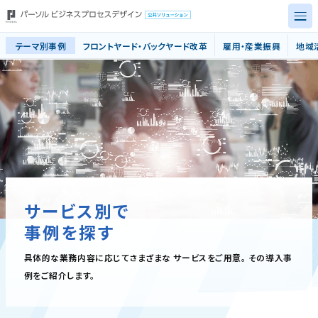
具体的な業務内容や支援メニューか
テーマ別事例
フロントヤード・バックヤード改革
雇用・産業振興
地域
トップページ
テーマ別事例
サービス別事例
自治体規模別
サービス別で
導入事例
事例を探す
事業の安定継続に向けた取り組み
具体的な業務内容に応じてさまざまな
サービスをご用意。
その導入事
例をご紹介します。
お問い合わせ