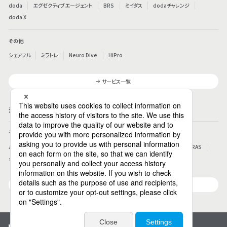
doda
エグゼクティブエージェント
BRS
ミイダス
dodaチャレンジ
doda X
その他
シェアフル
ミラトレ
Neuro Dive
HiPro
サービス一覧
法人向けサービス
その他
パーソルのRPA
ワークスイッチコンサルティング
HITO-Manager
MITERAS
ポスタス
Reskilling Camp
StepBase
サービス一覧