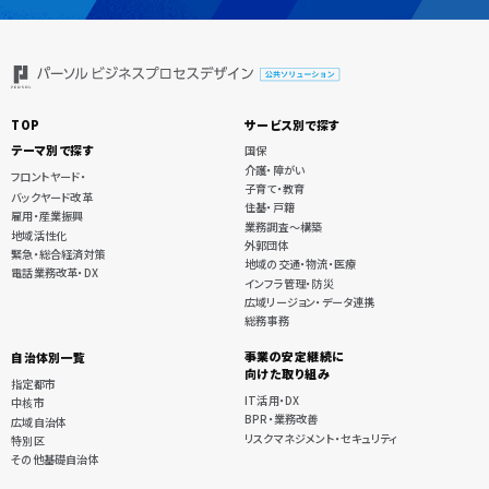
TOP
サービス別で探す
テーマ別で探す
国保
介護・障がい
フロントヤード・
子育て・教育
バックヤード改革
住基・戸籍
雇用・産業振興
業務調査〜構築
地域活性化
外郭団体
緊急・総合経済対策
地域の交通・物流・医療
電話業務改革・DX
インフラ管理・防災
広域リージョン・データ連携
総務事務
事業の安定継続に
自治体別一覧
向けた取り組み
指定都市
IT活用・DX
中核市
BPR・業務改善
広域自治体
リスクマネジメント・セキュリティ
特別区
その他基礎自治体