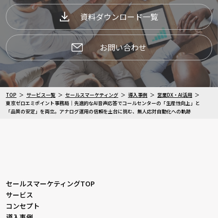
資料ダウンロード一覧
お問い合わせ
TOP
サービス一覧
セールスマーケティング
導入事例
営業DX・AI活用
東京ゼロエミポイント事務局｜先進的なAI音声応答でコールセンターの「生産性向上」と
「品質の安定」を両立。アナログ運用の信頼を土台に挑む、無人応対自動化への軌跡
セールスマーケティングTOP
サービス
コンセプト
導入事例