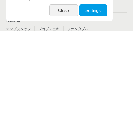
個人向けサービス
人材派遣
テンプスタッフ
ジョブチェキ
ファンタブル
フレキシブルキャリア
Chall-edge
パーソルクロステクノロジー
転職・就職
doda
エグゼクティブエージェント
BRS
ミイダス
dodaチャレンジ
doda X
その他
シェアフル
ミラトレ
Neuro Dive
HiPro
サービス一覧
法人向けサービス