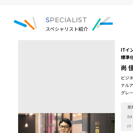
SPECIALIST
スペシャリスト紹介
IT
標準
尚 
ビジネ
ナルア
グレー
業
D
I