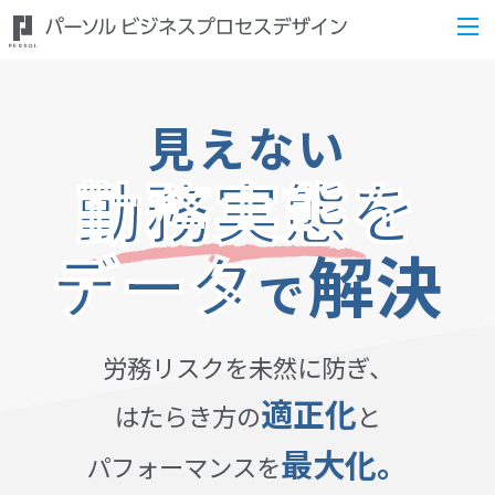
見えない
勤務実態を
データ
解決
で
労務リスクを未然に防ぎ、
適正化
はたらき方の
と
最大化。
パフォーマンスを