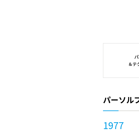
パ
＆テ
パーソル
1977