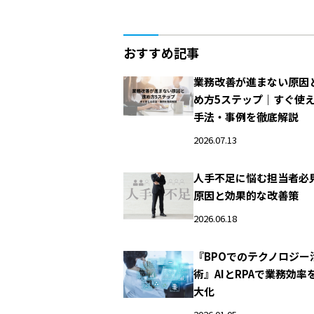
おすすめ記事
業務改善が進まない原因
め方5ステップ｜すぐ使
手法・事例を徹底解説
2026.07.13
人手不足に悩む担当者必
原因と効果的な改善策
2026.06.18
『BPOでのテクノロジー
術』AIとRPAで業務効率
大化