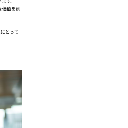
います。
な価値を創
業にとって