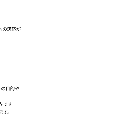
への適応が
その目的や
みです。
ます。