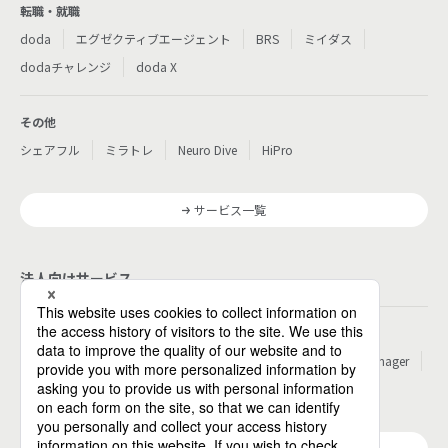
転職・就職
doda
エグゼクティブエージェント
BRS
ミイダス
dodaチャレンジ
doda X
その他
シェアフル
ミラトレ
Neuro Dive
HiPro
サービス一覧
法人向けサービス
その他
パーソルのRPA
ワークスイッチコンサルティング
HITO-Manager
MITERAS
ポスタス
Reskilling Camp
StepBase