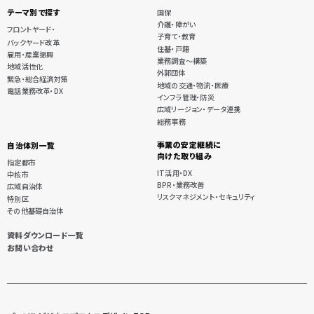
テーマ別で探す
国保
介護・障がい
フロントヤード・
子育て・教育
バックヤード改革
住基・戸籍
雇用・産業振興
業務調査〜構築
地域活性化
外郭団体
緊急・総合経済対策
地域の交通・物流・医療
電話業務改革・DX
インフラ管理・防災
広域リージョン・データ連携
総務事務
事業の安定継続に
自治体別一覧
向けた取り組み
指定都市
IT活用・DX
中核市
BPR・業務改善
広域自治体
リスクマネジメント・セキュリティ
特別区
その他基礎自治体
資料ダウンロード一覧
お問い合わせ