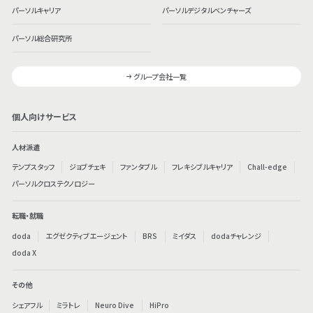
パーソルキャリア
パーソルデジタルベンチャーズ
パーソル総合研究所
グループ会社一覧
個人向けサービス
人材派遣
テンプスタッフ
ジョブチェキ
ファンタブル
フレキシブルキャリア
Chall-edge
パーソルクロステクノロジー
転職・就職
doda
エグゼクティブエージェント
BRS
ミイダス
dodaチャレンジ
doda X
その他
シェアフル
ミラトレ
Neuro Dive
HiPro