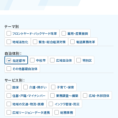
資料ダウンロード
テーマ別
フロントヤード・バックヤード改革
雇用・産業振興
地域活性化
緊急・総合経済対策
電話業務改革
自治体別：
中核市
広域自治体
特別区
指定都市
その他基礎自治体
サービス別：
国保
介護・障がい
子育て・保育
住基・戸籍・マイナンバー
業務調査〜構築
広域・外郭団体
地域の交通・物流・医療
インフラ管理・防災
広域リージョン・データ連携
総務事務