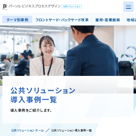
公共ソリューション（BPO・業務改革
テーマ別事例
フロントヤード・バックヤード改革
雇用・産業振興
地域
トップページ
テーマ別事例
サービス別事例
自治体規模別
公共ソリューション
導入事例
導入事例一覧
事業の安定継続に向けた取り組み
導入事例をご紹介します。
公共ソリューション ホーム
公共ソリューション導入事例一覧
お問い合わせ