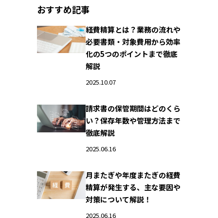
おすすめ記事
経費精算とは？業務の流れや
必要書類・対象費用から効率
化の5つのポイントまで徹底
解説
2025.10.07
請求書の保管期間はどのくら
い？保存年数や管理方法まで
徹底解説
2025.06.16
月またぎや年度またぎの経費
精算が発生する、主な要因や
対策について解説！
2025.06.16