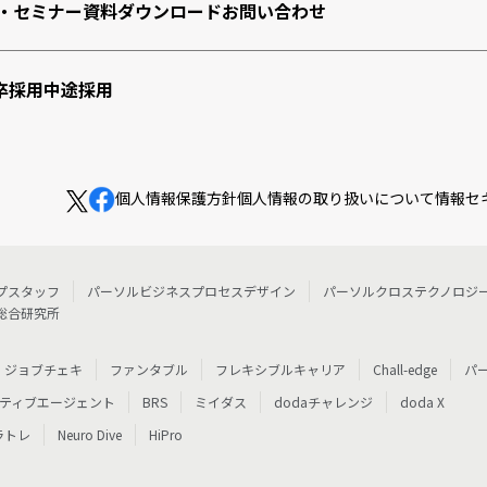
・セミナー
資料ダウンロード
お問い合わせ
卒採用
中途採用
個人情報保護方針
個人情報の取り扱いについて
情報セ
プスタッフ
パーソルビジネスプロセスデザイン
パーソルクロステクノロジ
総合研究所
ジョブチェキ
ファンタブル
フレキシブルキャリア
Chall-edge
パ
ティブエージェント
BRS
ミイダス
dodaチャレンジ
doda X
ラトレ
Neuro Dive
HiPro