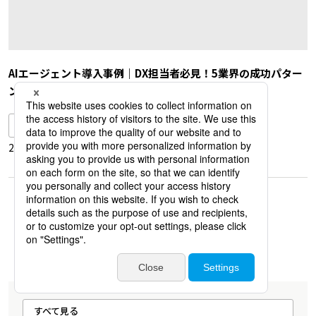
AIエージェント導入事例｜DX担当者必見！5業界の成功パター
ン
営業DX・AI活用
2026.03.06
...
...
<
1
4
5
6
7
8
40
>
すべて見る