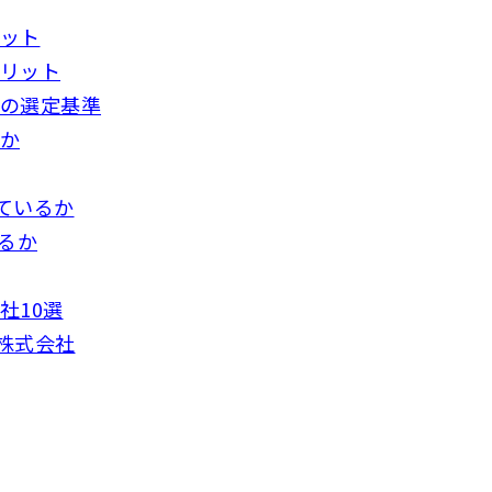
リット
メリット
業の選定基準
るか
ているか
いるか
社10選
株式会社