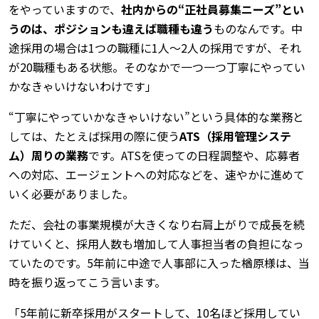
をやっていますので、
社内からの“正社員募集ニーズ”とい
うのは、ポジションも違えば職種も違う
ものなんです。中
途採用の場合は1つの職種に1人～2人の採用ですが、それ
が20職種もある状態。そのなかで一つ一つ丁寧にやってい
かなきゃいけないわけです」
“丁寧にやっていかなきゃいけない”という具体的な業務と
しては、たとえば採用の際に使う
ATS（採用管理システ
ム）周りの業務
です。ATSを使っての日程調整や、応募者
への対応、エージェントへの対応などを、速やかに進めて
いく必要がありました。
ただ、会社の事業規模が大きくなり右肩上がりで成長を続
けていくと、採用人数も増加して人事担当者の負担になっ
ていたのです。5年前に中途で人事部に入った楢原様は、当
時を振り返ってこう言います。
「5年前に新卒採用がスタートして、10名ほど採用してい