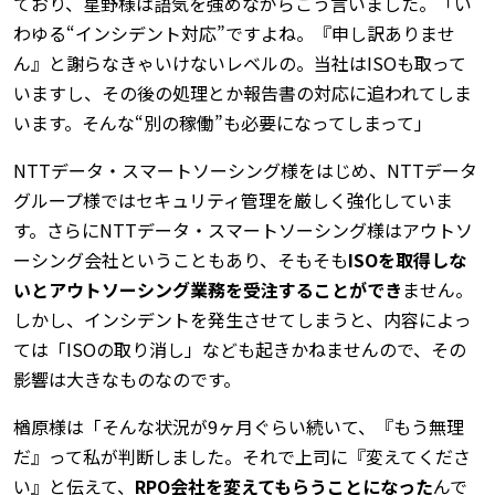
ており、星野様は語気を強めながらこう言いました。「い
わゆる“インシデント対応”ですよね。『申し訳ありませ
ん』と謝らなきゃいけないレベルの。当社はISOも取って
いますし、その後の処理とか報告書の対応に追われてしま
います。そんな“別の稼働”も必要になってしまって」
NTTデータ・スマートソーシング様をはじめ、NTTデータ
グループ様ではセキュリティ管理を厳しく強化していま
す。さらにNTTデータ・スマートソーシング様はアウトソ
ーシング会社ということもあり、そもそも
ISOを取得しな
いとアウトソーシング業務を受注することができ
ません。
しかし、インシデントを発生させてしまうと、内容によっ
ては「ISOの取り消し」なども起きかねませんので、その
影響は大きなものなのです。
楢原様は「そんな状況が9ヶ月ぐらい続いて、『もう無理
だ』って私が判断しました。それで上司に『変えてくださ
い』と伝えて、
RPO会社を変えてもらうことになった
んで