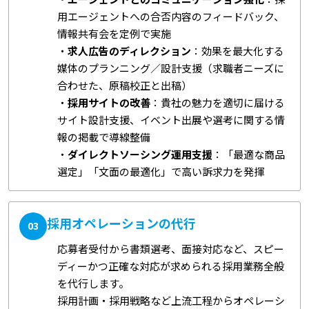
用エージェントへの合否内容のフィードバック、
情報共有会を定例で実施
・
求人広告のディレクション
：効果を最大化する
媒体のプランニング／設計支援（求職者ニーズに
合わせた、原稿校正と出稿）
・
採用サイトの改善
：貴社の魅力を適切に届ける
サイト設計支援、イベント出展や選考に関する情
報の掲載で導線整備
・
ダイレクトソーシング運用支援
：「最適な商品
選定」「文面の最適化」で高い訴求力を発揮
採用オペレーションの代行
03
応募者受付から書類選考、面接対応など、スピー
ディーかつ正確な対応が求められる採用業務全般
を代行します。
採用計画・採用戦略など上流工程からオペレーシ