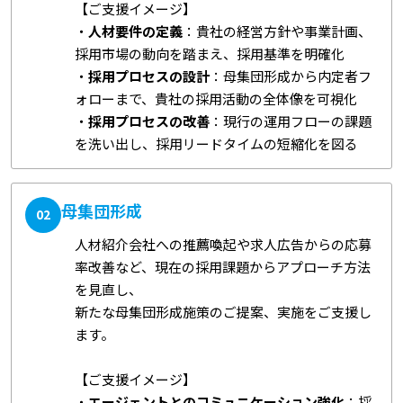
【ご支援イメージ】
・
人材要件の定義
：貴社の経営方針や事業計画、
採用市場の動向を踏まえ、採用基準を明確化
・
採用プロセスの設計
：母集団形成から内定者フ
ォローまで、貴社の採用活動の全体像を可視化
・
採用プロセスの改善
：現行の運用フローの課題
を洗い出し、採用リードタイムの短縮化を図る
母集団形成
02
人材紹介会社への推薦喚起や求人広告からの応募
率改善など、現在の採用課題からアプローチ方法
を見直し、
新たな母集団形成施策のご提案、実施をご支援し
ます。
【ご支援イメージ】
・
エージェントとのコミュニケーション強化
：採