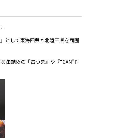
す。
ー」として東海四県と北陸三県を商圏
缶詰めの『缶つま』や『“CAN”P