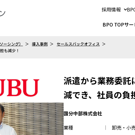
採用情報
B
BPO TOP
サー
トソーシング）
導入事例
セールスバックオフィス
負担も減少！
派遣から業務委託
減でき、社員の負
国分中部株式会社
業種
卸売・小