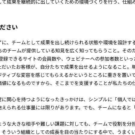
して成果を継続的に出していくための環境づくりを行う、仕組
ください
ずに、チームとして成果を出し続けられる状態や環境を設計す
たちのチームが提供している知見を広く知ってもらうこと。その
無料で登録できるサイトの会員数や、ウェビナーへの参加者数とい
ただいたお客様が、自分たちで成果を出せるようになること。
ジティブな変容を感じてもらえるかというところに重きを置い
価値になるものですから、そこまでを支援することが私たちの
営に関心を持つようになったきっかけは、シンプルに「個人で
抱えられる仕事量には限りがあります。でも、チームになると
ような大きな相手や難しい課題に対しても、チームで役割を分
。そういう組織としての成長を目の当たりにする中で、うまく