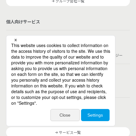
グループ会社一覧
個人向けサービス
人材派遣
テンプスタッフ
ジョブチェキ
ファンタブル
フレキシブルキャリア
Chall-edge
パーソルクロステクノロジー
転職・就職
doda
エグゼクティブエージェント
BRS
ミイダス
dodaチャレンジ
doda X
その他
シェアフル
ミラトレ
Neuro Dive
HiPro
サービス一覧