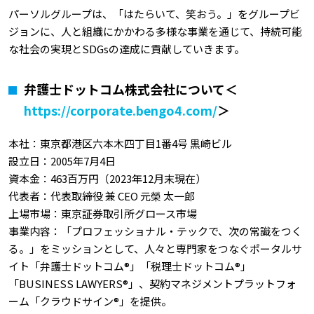
パーソルグループは、「はたらいて、笑おう。」をグループビ
ジョンに、人と組織にかかわる多様な事業を通じて、持続可能
な社会の実現とSDGsの達成に貢献していきます。
弁護士ドットコム株式会社について＜
https://corporate.bengo4.com/
＞
本社：東京都港区六本木四丁目1番4号 黒崎ビル
設立日：2005年7月4日
資本金：463百万円（2023年12月末現在）
代表者：代表取締役 兼 CEO 元榮 太一郎
上場市場：東京証券取引所グロース市場
事業内容：「プロフェッショナル・テックで、次の常識をつく
る。」をミッションとして、人々と専門家をつなぐポータルサ
イト「弁護士ドットコム®」「税理士ドットコム®」
「BUSINESS LAWYERS®」、契約マネジメントプラットフォ
ーム「クラウドサイン®」を提供。