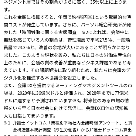
ネジメント層ではその割合がさらに高く、35％以上に上りま
す。
これを金額に換算すると、年間で約4兆円※1という驚異的な時
間コストが発生しています。さらに、パーソル総合研究所が発
表した「時間労働に関する実態調査」※2によれば、会議中に
無駄を感じている人の割合は、管理職層で平均27.5％、一般職
員層で23.3％と、改善の余地が大いにあることが明らかになり
ました。このような現状を鑑み、私たちは日本の労働生産性向
上のために、会議の質の改善が重要なビジネス課題であると考
えています。その課題解決に取り組むため、私たちは会議のデ
ジタル化を推進する本協議会を設立しました。
また、会議DXを提供するミーティングマネジメントツールの市
場は、2020年に36億米ドルと評価され、2028年までに77億米
ドルに達すると予測されています※3。将来性のある市場の情
報をいち早く日本社会に向けて発信し、会議DX自体の認知拡
大も目指してまいります。
弁護士ドットコム「業種別平均社内会議時間 アンケート」と賃
金構造基本統計調査（厚生労働省）から弁護士ドットコム算出