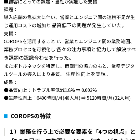
■顧客にとっての課題・当社が実施した支援
課題：
導入店舗の急拡大に伴い、営業とエンジニア間の連携不足が生
品質低下の問題が発生していた。
じ運用コストの増加と
支援：
COROPSを活用することで、営業とエンジニア間の業務範囲、
各々の注力事項と協力して解決すべ
業務プロセスを可視化し
き課題の認識合わせを行った。
またボトルネックを特定し、両部門の協力のもと、業務デジタ
生産性向上を実現。
ルツールの導入により品質、
成果：
●品質向上：トラブル率低減1.8% ⇒ 0.003%
●生産性向上：6400時間/月(40人月) ⇒ 5120時間/月(32人月)
COROPSの特徴
１）業務を行う上で必要な要素を「4つの視点」と