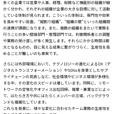
多くの企業では営業や人事、経理、総務など機能別の組織が細
かく分かれ、それぞれの組織が企業の大きな目標に対して活動
している体制が見られます。こういった体制は、専門性や効率
を高めやすい反面、 “縦割り組織”、“組織の壁”といった組織間
の連携が課題になります。また、複数の組織をまたいで業務を
行うことの多い間接部門・管理部門では、利害関係者との調整
や業務の受け渡しが多く発生します。それらにかかる時間は膨
大となるものの、目に見える成果に繋がりづらく、生産性を高
めることが難しいのも事実です。
さらには外部環境において、テクノロジーの進化によるDX（デ
ジタルトランスフォーメーション）やSDGsを背景としたサプ
ライチェーンの見直しなど、社会環境やビジネス環境が多様化
する中、その変化のスピードは増しています。同時に、リモー
トワークの定常化やオフィス出社回帰、複業・兼業などによっ
て、はたらき方や共にはたらくメンバーの立場、バックグラウ
ンドも複雑化しています。
これらを背景に、様々な変化に合わせたチーム業務の生産性を