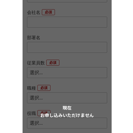
会社名
*
部署名
従業員数
*
職種
*
現在
役職
*
お申し込みいただけません