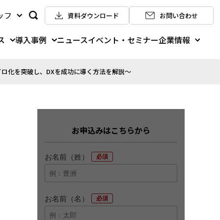
ッフ
資料ダウンロード
お問い合わせ
ス
導入事例
企業情報
ニュース
イベント・セミナー
イロ化を突破し、DXを成功に導く方法を解説～
お申込みはこちらから
お名前（姓）
*
お名前（名）
*