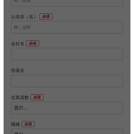
お名前（名）
*
会社名
*
部署名
従業員数
*
職種
*