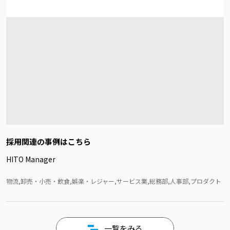
採用関連の事例はこちら
HITO Manager
物流,卸売・小売・飲食,娯楽・レジャー,サービス業,総務部,人事部,プロダクト
一覧をみる