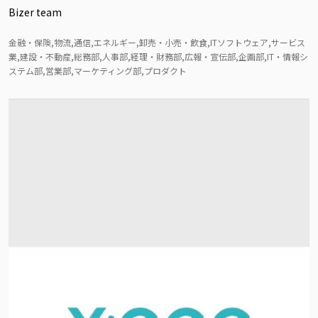
Bizer team
金融・保険,物流,通信,エネルギー,卸売・小売・飲食,ITソフトウェア,サービス
業,建設・不動産,総務部,人事部,経理・財務部,広報・宣伝部,企画部,IT・情報シ
ステム部,営業部,マーケティング部,プロダクト