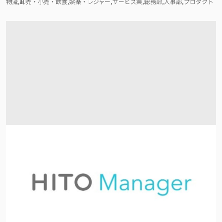
物流,卸売・小売・飲食,娯楽・レジャー,サービス業,総務部,人事部,プロダクト