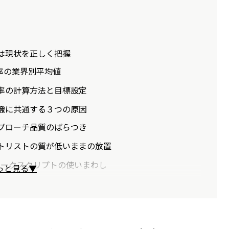
は現状を正しく把握
功率の業界別平均値
功率の計算方法と目標設定
織に共通する３つの原因
アプローチ品質のばらつき
ットリストの質が低いままの放置
のトークスクリプトの使いまわし
っと見る▼