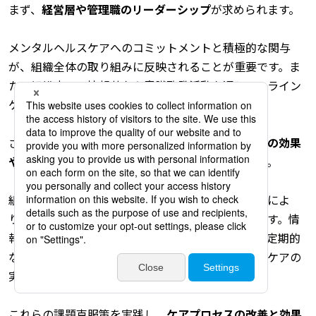
まず、
経営層や管理職のリーダーシップ
が求められます。
メンタルヘルスケアへのコミットメントと積極的な関与
が、組織全体の取り組みに反映されることが重要です。ま
た、組織内での情報共有や意識啓発活動を通じて、ライン
ケアの重要性を広めることも効果的です。
さらに、定期的な監査や評価を通じて、
ラインケアの効果
や課題を把握し、改善策を見つける
ことが重要です。
組織全体での情報共有やベストプラクティスの共有によ
り、より効果的なラインケアの推進が可能となります。情
報収集やモニタリングによって、改善点を特定し、定期的
な改善活動を行うことで、持続的なメンタルヘルスケアの
実施と改善を図ることができます。
これらの課題克服策を実践し、
ケアプロセスの改善と効果