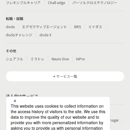
フレキシブルキャリア
Chall-edge
パーソルクロステクノロジー
転職・就職
doda
エグゼクティブエージェント
BRS
ミイダス
dodaチャレンジ
doda X
その他
シェアフル
ミラトレ
Neuro Dive
HiPro
サービス一覧
法人向けサービス
その他
パーソルのRPA
ワークスイッチコンサルティング
HITO-Manager
MITERAS
ポスタス
Reskilling Camp
StepBase