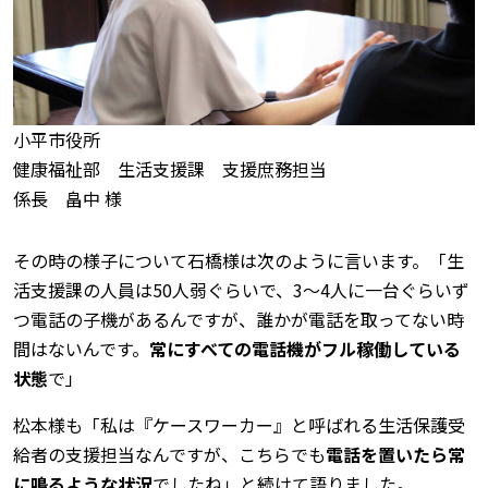
小平市役所
健康福祉部 生活支援課 支援庶務担当
係長 畠中 様
その時の様子について石橋様は次のように言います。「生
活支援課の人員は50人弱ぐらいで、3～4人に一台ぐらいず
つ電話の子機があるんですが、誰かが電話を取ってない時
間はないんです。
常にすべての電話機がフル稼働している
状態
で」
松本様も「私は『ケースワーカー』と呼ばれる生活保護受
給者の支援担当なんですが、こちらでも
電話を置いたら常
に鳴るような状況
でしたね」と続けて語りました。