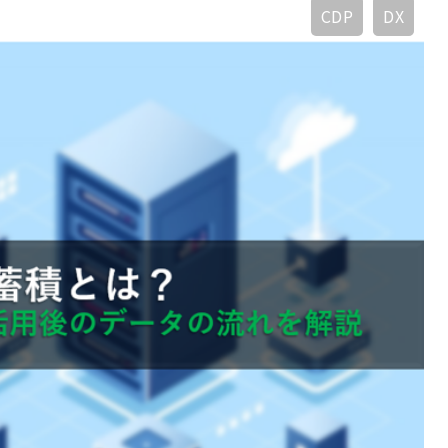
CDP
DX