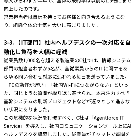
導入からわずか半年で、全体の成約率は以前の1.5倍にまで
向上したのです。
営業担当者は自信を持ってお客様と向き合えるようにな
り、組織全体の士気も大いに高まりました。
3-3. 【IT部門】社内ヘルプデスクの一次対応を自
動化し負荷を大幅に軽減
従業員数1,000名を超える製造業のC社では、情報システム
部門の担当者わずか5名が、全従業員からのITに関するあ
らゆる問い合わせ対応に追われる毎日を送っていました。
「PCの動作が遅い」「社内Wi-Fiにつながらない」といっ
た、同じような質問が繰り返し寄せられ、本来注力すべき
基幹システムの刷新プロジェクトなどが遅々として進まな
い状況にありました。
この危機的な状況を打破すべく、C社は「Agentforce IT
Service」を導入し、社内コミュニケーションツール上にAI
ヘルプデスクを構築しました。
従業員がチャットで質問を