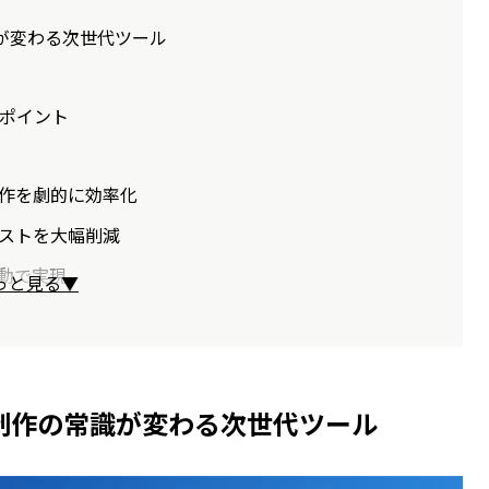
識が変わる次世代ツール
のポイント
ト
制作を劇的に効率化
コストを大幅削減
自動で実現
っと見る▼
ツ制作の常識が変わる次世代ツール