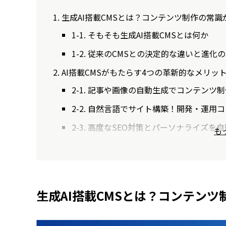
生成AI搭載CMSとは？コンテンツ制作の常
1-1. そもそも生成AI搭載CMSとは何か
1-2. 従来のCMSとの決定的な違いと進化
AI搭載CMSがもたらす4つの革新的なメリッ
2-1. 記事や画像の自動生成でコンテンツ
2-2. 自然言語でサイト構築！開発・運用
2-3. 高度なSEO対策とパーソナライズを
も
生成AI搭載CMSとは？コンテン