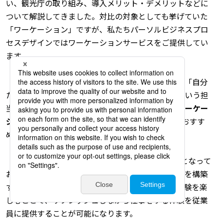
い、観光庁の取り組み、導入メリット・デメリットなどに
ついて解説してきました。対比の対象としても挙げていた
「ワーケーション」ですが、私たちパーソルビジネスプロ
セスデザインではワーケーションサービスをご提供してい
ます。
「ブレジャーよりもワーケーションを活用したい」「自分
たちだけでワーケーションを推進できるか不安」という担
当者の方には、私たちがご提供している
企業向けワーケー
ションサービス『
&Office（アンドオフィス）
』
がおすす
めです。
『&Office』は企業向けのワーケーションサービスとなって
おり、非日常の体験を共有して従業員同士の関係性を構築
することができます。また、その土地ならではの体験を楽
しむことで、リフレッシュしながら仕事をする体験を従業
員に提供することが可能になります。