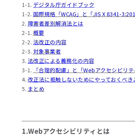
1-1.
デジタル庁ガイドブック
1-2.
国際規格「WCAG」と「JIS X 8341-3:20
2.
障害者差別解消法とは
2-1.
概要
2-2.
法改正の内容
2-3.
対象事業者
3.
法改正による義務化の内容
3-1.
「合理的配慮」と「Webアクセシビリテ
4.
改正法に抵触しないためにやっておくべき
5.
まとめ
1.Webアクセシビリティとは