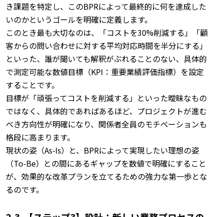
き課題を特定し、このBPRによって最終的に何を達成した
いのかというゴールを明確に定義します。
このとき最も大切なのは、「コストを30%削減する」「顧
客からの問い合わせに対する平均対応時間を半分にする」
といった、誰が聞いても解釈がぶれることのない、具体的
で測定可能な数値目標（KPI：重要業績評価指標）を設定
することです。
目標が「頑張ってコストを削減する」といった曖昧なもの
ではなく、具体的であればあるほど、プロジェクトが進む
べき方向性が明確になり、関係者全員のモチベーションも
格段に高まります。
現状の姿（As-Is）と、BPRによって実現したい理想の姿
（To-Be）との間にあるギャップを数値で明確にすること
が、効果的な改革プランを立てるための強力な第一歩とな
るのです。
2-3. 【ステップ3】設計：新しい業務プロセスの