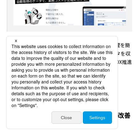
Qaseeは、プロジェクトや業務毎の正確な工数管理を簡
単に把握できる業務可視化ツールです。ログデータを収
集しレポート機能によってマネジメント強化や、DX推進
に役立つツールです。
画像出展元：https://qasee.jp/task/
※ QaseeはQasee株式会社の商標です。
自社に合った業務可視化ツールで業務改善
に役立てよう