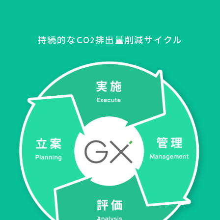
持続的なCO
排出量削減サイクル
2