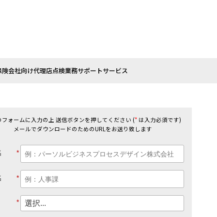
保険会社向け代理店点検業務サポートサービス
のフォームに入力の上 送信ボタンを押してください (
*
は入力必須です)
メールでダウンロードのためのURLをお送り致します
名
*
名
*
*