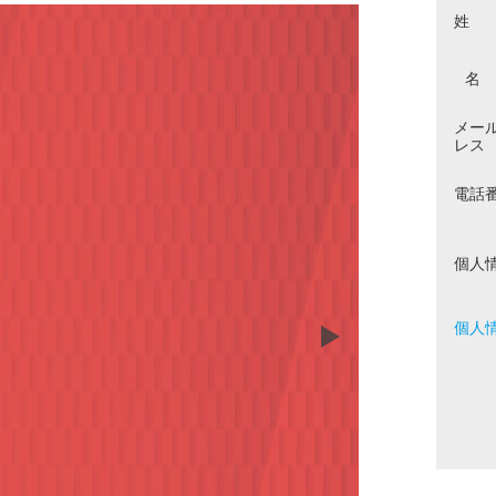
姓
名
メー
レス
電話
個人
個人