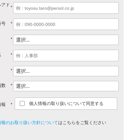
ルアド
*
番号
*
*
名
*
*
員数
*
個人情報の取り扱いについて同意する
情報
*
情報のお取り扱い方針について
は
こちら
をご覧ください