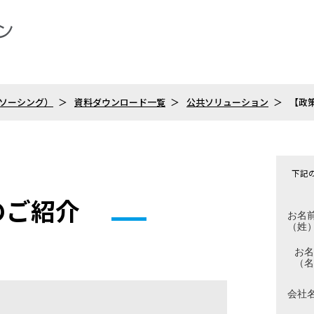
トソーシング）
資料ダウンロード一覧
公共ソリューション
【政
下記
のご紹介
お名
（姓
お名
（名
会社