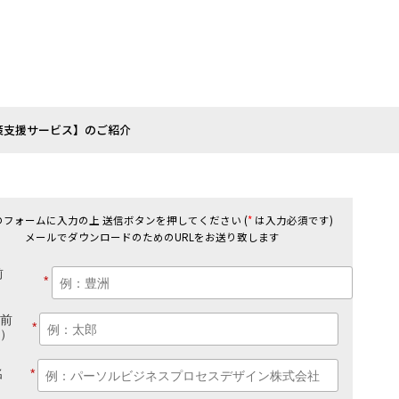
策支援サービス】のご紹介
のフォームに入力の上 送信ボタンを押してください (
*
は入力必須です)
メールでダウンロードのためのURLをお送り致します
前
*
）
前
*
）
名
*