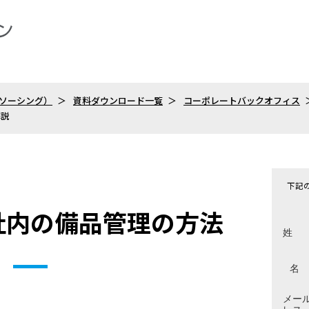
トソーシング）
資料ダウンロード一覧
コーポレートバックオフィス
解説
下記
社内の備品管理の方法
姓
名
メー