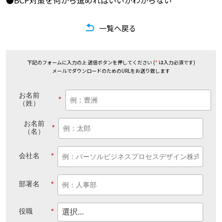
●BCP対策を何から進めればいいかわからない
一覧へ戻る
下記のフォームに入力の上 送信ボタンを押してください (
*
は入力必須です)
メールでダウンロードのためのURLをお送り致します
お名前
*
（姓）
お名前
*
（名）
会社名
*
部署名
*
役職
*