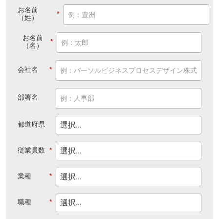
お名前
*
（姓）
お名前
*
（名）
会社名
*
部署名
都道府県
従業員数
*
業種
*
職種
*