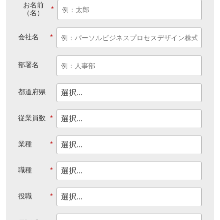
お名前
*
（名）
会社名
*
部署名
都道府県
従業員数
*
業種
*
職種
*
役職
*