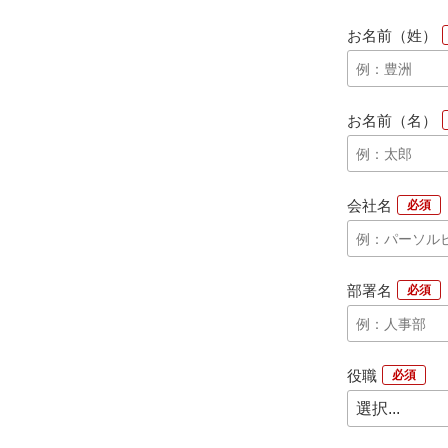
お名前（姓）
お名前（名）
会社名
*
部署名
*
役職
*