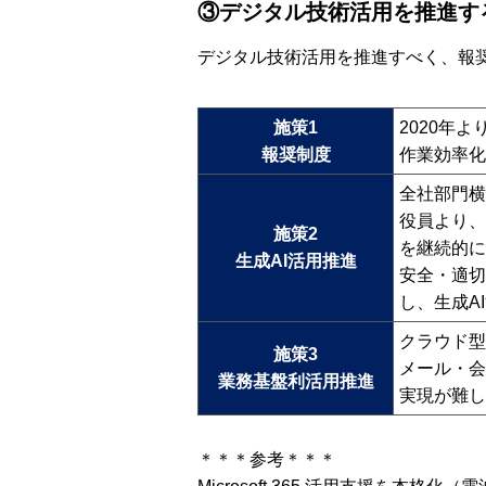
③デジタル技術活用を推進す
デジタル技術活用を推進すべく、報
施策1
2020年
報奨制度
作業効率化
全社部門横
役員より、
施策2
を継続的に
生成AI活用推進
安全・適切
し、生成A
クラウド型の
施策3
メール・会
業務基盤利活用推進
実現が難し
＊＊＊参考＊＊＊