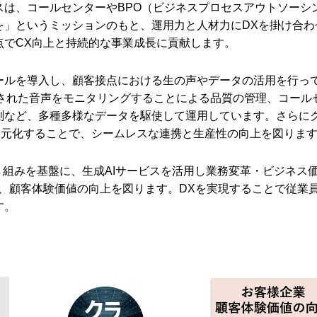
スは、コールセンターやBPO（ビジネスプロセスアウトソーシ
を」というミッションのもと、運用力と人材力にDXを掛け合わ
点でCX向上と持続的な事業成長に貢献します。
ールを導入し、顧客接点における生の声やデータの活用を行っ
音された音声をモニタリングすることによる品質の管理、コール
ど、多種多様なデータを駆使して運用しています。さらにクラウド
一元化することで、シームレスな連携と生産性の向上を図りま
り組みを基盤に、生成AIサービスを活用し業務変革・ビジネス
し、顧客体験価値の向上を図ります。DXを実現することで従業
す。