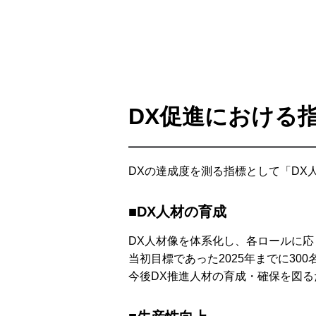
DX促進における
DXの達成度を測る指標として「DX
■DX人材の育成
DX人材像を体系化し、各ロールに
当初目標であった2025年までに30
今後DX推進人材の育成・確保を図