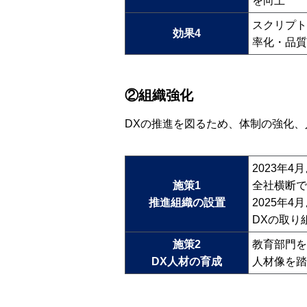
を向上
スクリプト
効果4
率化・品質
②組織強化
DXの推進を図るため、体制の強化
2023年
施策1
全社横断で
推進組織の設置
2025年
DXの取り
施策2
教育部門を
DX人材の育成
人材像を踏