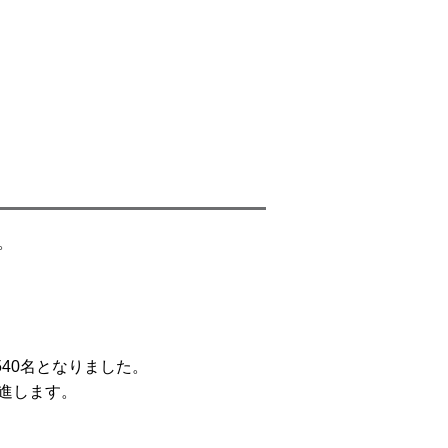
。
540名となりました。
進します。