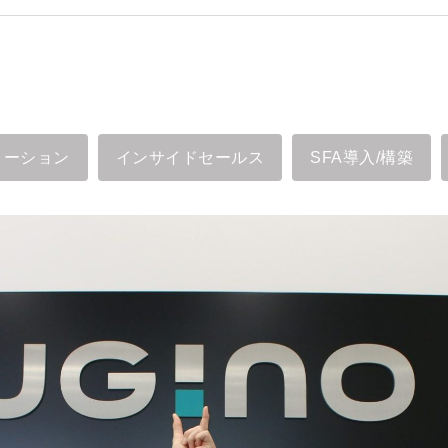
メーション
インサイドセールス
SFA導入/構築