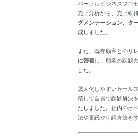
パーソルビジネスプロセ
売上分析から、売上維
グメンテーション、タ
成
しました。
また、既存顧客とのリ
に密着
し、顧客の課題共
した。
属人化しやすいセール
積して全員で課題解決
たしました。社内のオ
法や稟議や申請方法を