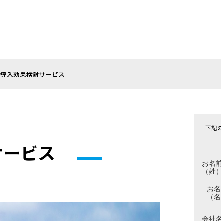
ン導入効果検討サービス
下記
サービス
お名
（姓
お名
（名
会社