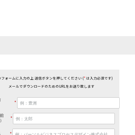
のフォームに入力の上 送信ボタンを押してください (
*
は入力必須です)
メールでダウンロードのためのURLをお送り致します
前
*
）
前
*
）
名
*