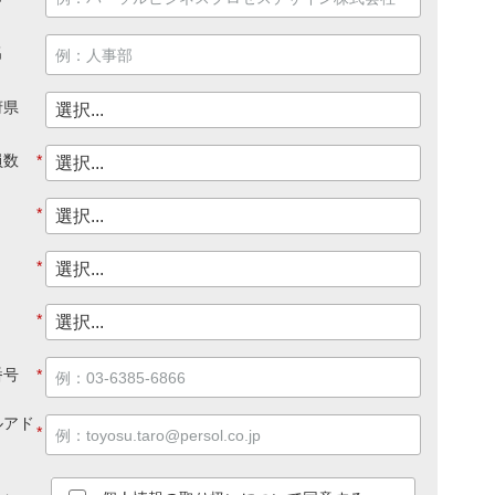
名
府県
員数
*
*
*
*
番号
*
ルアド
*