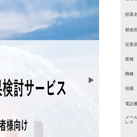
部署
都道
従業
業種
職種
役職
電話
メー
レス