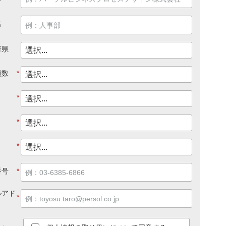
名
府県
員数
*
*
*
*
番号
*
ルアド
*