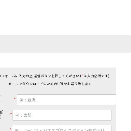
のフォームに入力の上 送信ボタンを押してください (
*
は入力必須です)
メールでダウンロードのためのURLをお送り致します
前
*
）
前
*
）
名
*