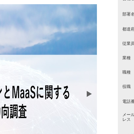
部署
都道
従業
業種
職種
役職
電話
メー
レス