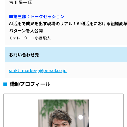
古川 陽一 氏
■第三部：トークセッション
AI活用で成果を出す現場のリアル！AI利活用における組織
パターンを大公開
モデレーター：
小坂 駿人
お問い合わせ先
smkt_markegr@persol.co.jp
講師プロフィール