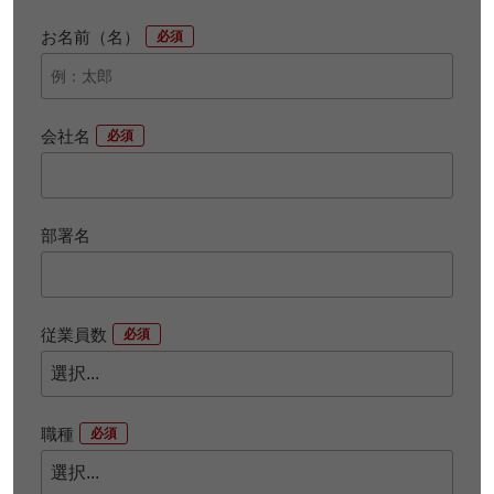
お名前（名）
*
会社名
*
部署名
従業員数
*
職種
*