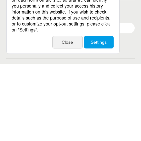
パーソル総合研究所
グループ会社一覧
個人向けサービス
人材派遣
テンプスタッフ
ジョブチェキ
ファンタブル
フレキシブルキャリア
Chall-edge
パーソルクロステクノロジー
転職・就職
doda
エグゼクティブエージェント
BRS
ミイダス
dodaチャレンジ
doda X
その他